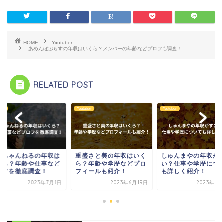
HOME
Youtuber
あめんぼぷらすの年収はいくら？メンバーの年齢などプロフも調査！
RELATED POST
ber
Youtuber
Youtuber
っちゃんねるの年収は
重盛さと美の年収はいく
しゅんまやの年収が
くら？年齢や仕事など
ら？年齢や学歴などプロ
い？仕事や学歴につ
ロフを徹底調査！
フィールも紹介！
も詳しく紹介！
2023年7月1日
2023年6月19日
2023年6